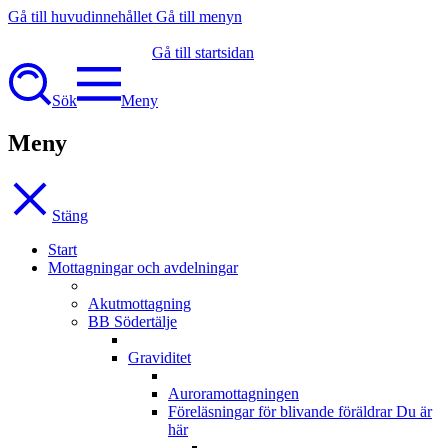
Gå till huvudinnehållet
Gå till menyn
Gå till startsidan
Sök
Meny
Meny
Stäng
Start
Mottagningar och avdelningar
Akutmottagning
BB Södertälje
Graviditet
Auroramottagningen
Föreläsningar för blivande föräldrar
Du är
här