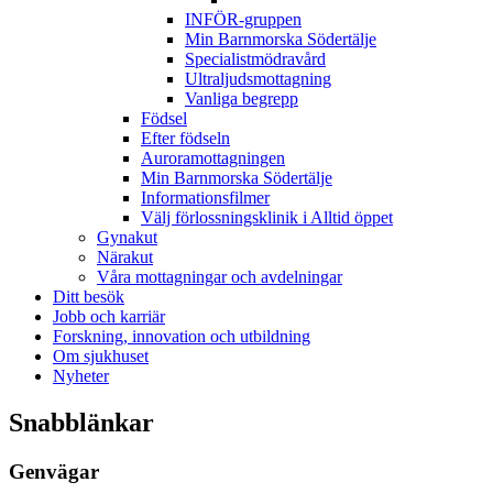
INFÖR-gruppen
Min Barnmorska Södertälje
Specialistmödravård
Ultraljudsmottagning
Vanliga begrepp
Födsel
Efter födseln
Auroramottagningen
Min Barnmorska Södertälje
Informationsfilmer
Välj förlossningsklinik i Alltid öppet
Gynakut
Närakut
Våra mottagningar och avdelningar
Ditt besök
Jobb och karriär
Forskning, innovation och utbildning
Om sjukhuset
Nyheter
Snabblänkar
Genvägar