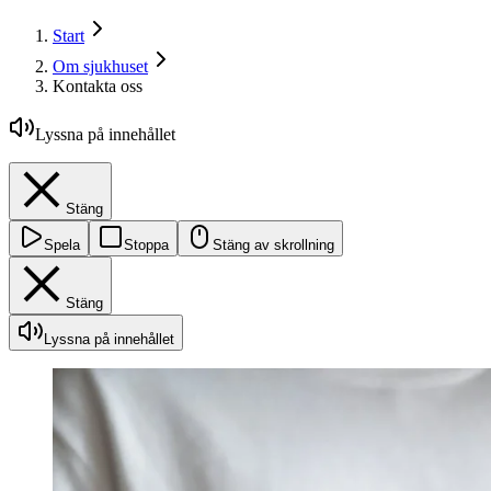
Start
Om sjukhuset
Kontakta oss
Lyssna på innehållet
Stäng
Spela
Stoppa
Stäng av skrollning
Stäng
Lyssna på innehållet