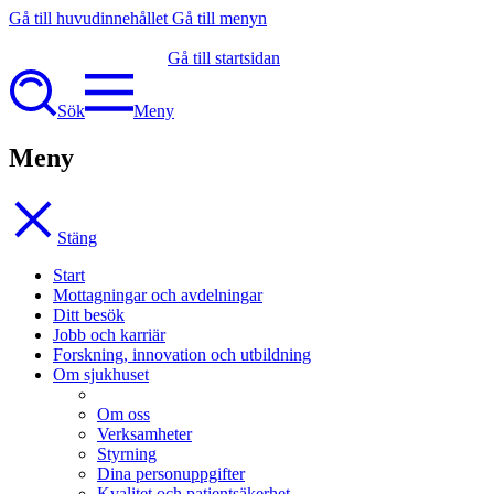
Gå till huvudinnehållet
Gå till menyn
Gå till startsidan
Sök
Meny
Meny
Stäng
Start
Mottagningar och avdelningar
Ditt besök
Jobb och karriär
Forskning, innovation och utbildning
Om sjukhuset
Om oss
Verksamheter
Styrning
Dina personuppgifter
Kvalitet och patientsäkerhet