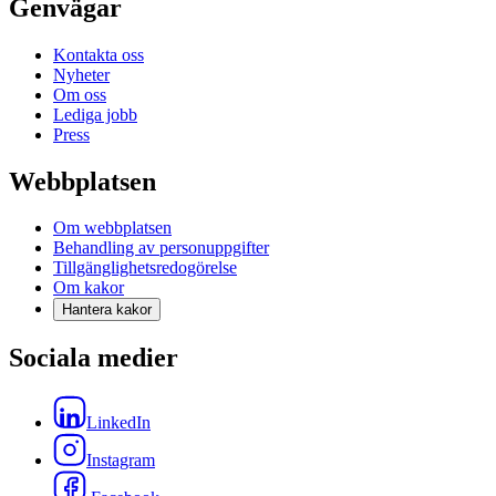
Genvägar
Kontakta oss
Nyheter
Om oss
Lediga jobb
Press
Webbplatsen
Om webbplatsen
Behandling av personuppgifter
Tillgänglighetsredogörelse
Om kakor
Hantera kakor
Sociala medier
LinkedIn
Instagram