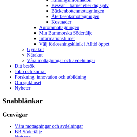
Besvär – barnet eller dig själv
Bäckenbottenmottagningen
Återbesöksmottagningen
Kostnader
Auroramottagningen
Min Barnmorska Södertälje
Informationsfilmer
Välj förlossningsklinik i Alltid öppet
Gynakut
Närakut
Våra mottagningar och avdelningar
Ditt besök
Jobb och karriär
Forskning, innovation och utbildning
Om sjukhuset
Nyheter
Snabblänkar
Genvägar
Våra mottagningar och avdelningar
BB Södertälje