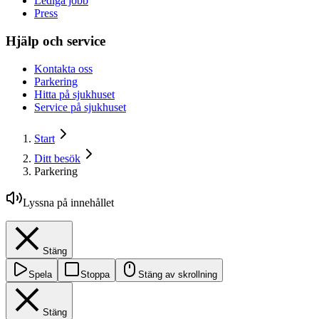
Lediga jobb
Press
Hjälp och service
Kontakta oss
Parkering
Hitta på sjukhuset
Service på sjukhuset
Start
Ditt besök
Parkering
Lyssna på innehållet
Stäng
Spela
Stoppa
Stäng av skrollning
Stäng