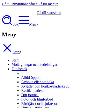
Gå till huvudinnehållet
Gå till menyn
Gå till startsidan
Sök
Meny
Meny
Stäng
Start
Mottagningar och avdelningar
Ditt besök
Alltid öppet
Avboka eller omboka
Avgifter och högkostnadsskydd
Besöka patient
Din journal
Foto- och filmförbud
Färdtjänst och sjukresor
Hitta till sjukhuset