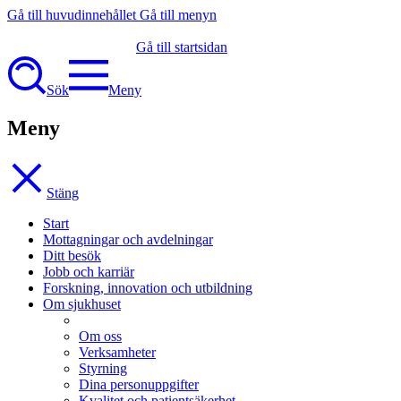
Gå till huvudinnehållet
Gå till menyn
Gå till startsidan
Sök
Meny
Meny
Stäng
Start
Mottagningar och avdelningar
Ditt besök
Jobb och karriär
Forskning, innovation och utbildning
Om sjukhuset
Om oss
Verksamheter
Styrning
Dina personuppgifter
Kvalitet och patientsäkerhet