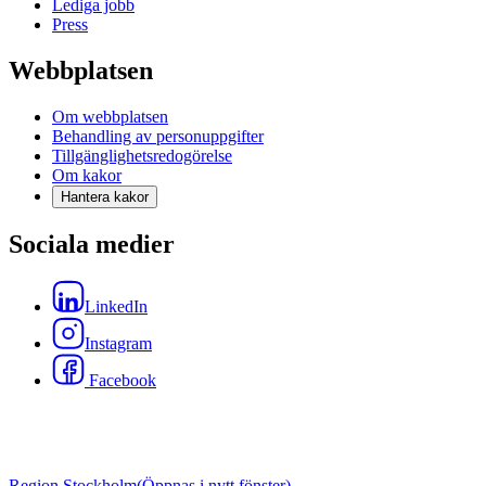
Lediga jobb
Press
Webbplatsen
Om webbplatsen
Behandling av personuppgifter
Tillgänglighetsredogörelse
Om kakor
Hantera kakor
Sociala medier
LinkedIn
Instagram
Facebook
Region Stockholm
(Öppnas i nytt fönster)