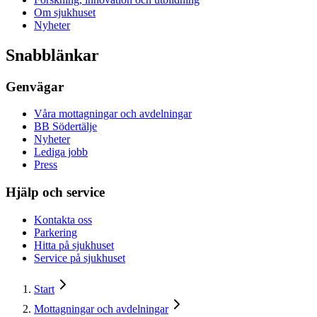
Om sjukhuset
Nyheter
Snabblänkar
Genvägar
Våra mottagningar och avdelningar
BB Södertälje
Nyheter
Lediga jobb
Press
Hjälp och service
Kontakta oss
Parkering
Hitta på sjukhuset
Service på sjukhuset
Start
Mottagningar och avdelningar