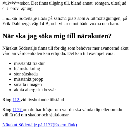
sjuksköterskor. Det finns tillgång till, bland annat, röntgen, ultraljud
och provtagning.
Närakut Södertälje finns på samma plats som Akutmottagningen, på
Erik Dahlbergs väg 14 B,
och vi tar emot både vuxna och barn.
När ska jag söka mig till närakuten?
Närakut Södertälje finns till för dig som behöver mer avancerad akut
vård än vårdcentralen kan erbjuda. Det kan till exempel vara:
misstänkt fraktur
hjärnskakning
stor sårskada
misstänkt propp
smärta i magen
akuta allergiska besvär.
Ring
112
vid livshotande tillstånd
Ring
1177
om du har frågor om var du ska vända dig eller om du
vill få råd om skador och sjukdomar.
Närakut Södertälje på 1177
(Extern länk)