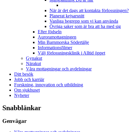
När är det dags att kontakta förlossningen?
Planerat kejsarsnitt
Vanliga begrepp som vi kan använda
Övriga saker som är bra att ha med sig
Efter födseln
Auroramottagningen
Min Barnmorska Södertälje
Informationsfilmer
Välj förlossningsklinik i Alltid öppet
Gynakut
Närakut
Våra mottagningar och avdelningar
Ditt besök
Jobb och karriär
Forskning, innovation och utbildning
Om sjukhuset
Nyheter
Snabblänkar
Genvägar