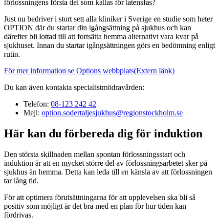
förlossningens första del som kallas för latensfas?
Just nu bedriver i stort sett alla kliniker i Sverige en studie som heter
OPTION där du startar din igångsättning på sjukhus och kan
därefter bli lottad till att fortsätta hemma alternativt vara kvar på
sjukhuset. Innan du startar igångsättningen görs en bedömning enligt
rutin.
För mer information se Options webbplats
(Extern länk)
Du kan även kontakta specialistmödravården:
Telefon:
08-123 242 42
Mejl:
option.sodertaljesjukhus@regionstockholm.se
Här kan du förbereda dig för induktion
Den största skillnaden mellan spontan förlossningsstart och
induktion är att en mycket större del av förlossningsarbetet sker på
sjukhus än hemma. Detta kan leda till en känsla av att förlossningen
tar lång tid.
För att optimera förutsättningarna för att upplevelsen ska bli så
positiv som möjligt är det bra med en plan för hur tiden kan
fördrivas.