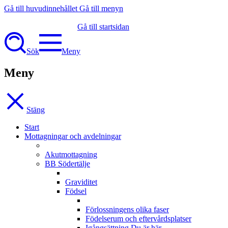
Gå till huvudinnehållet
Gå till menyn
Gå till startsidan
Sök
Meny
Meny
Stäng
Start
Mottagningar och avdelningar
Akutmottagning
BB Södertälje
Graviditet
Födsel
Förlossningens olika faser
Födelserum och eftervårdsplatser
Igångsättning
Du är här