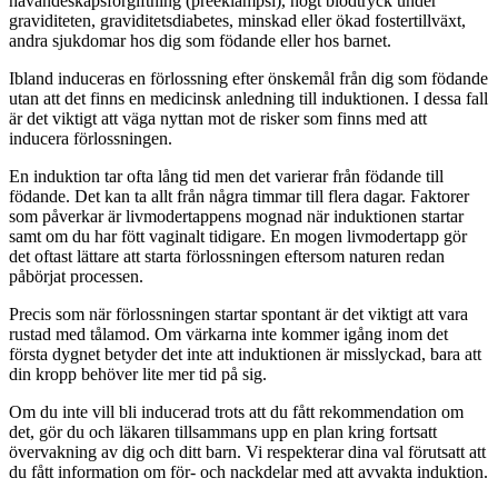
havandeskapsförgiftning (preeklampsi), högt blodtryck under
graviditeten, graviditetsdiabetes, minskad eller ökad fostertillväxt,
andra sjukdomar hos dig som födande eller hos barnet.
Ibland induceras en förlossning efter önskemål från dig som födande
utan att det finns en medicinsk anledning till induktionen. I dessa fall
är det viktigt att väga nyttan mot de risker som finns med att
inducera förlossningen.
En induktion tar ofta lång tid men det varierar från födande till
födande. Det kan ta allt från några timmar till flera dagar. Faktorer
som påverkar är livmodertappens mognad när induktionen startar
samt om du har fött vaginalt tidigare. En mogen livmodertapp gör
det oftast lättare att starta förlossningen eftersom naturen redan
påbörjat processen.
Precis som när förlossningen startar spontant är det viktigt att vara
rustad med tålamod. Om värkarna inte kommer igång inom det
första dygnet betyder det inte att induktionen är misslyckad, bara att
din kropp behöver lite mer tid på sig.
Om du inte vill bli inducerad trots att du fått rekommendation om
det, gör du och läkaren tillsammans upp en plan kring fortsatt
övervakning av dig och ditt barn. Vi respekterar dina val förutsatt att
du fått information om för- och nackdelar med att avvakta induktion.