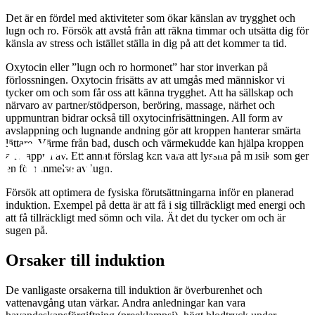
Det är en fördel med aktiviteter som ökar känslan av trygghet och
lugn och ro. Försök att avstå från att räkna timmar och utsätta dig för
känsla av stress och istället ställa in dig på att det kommer ta tid.
Oxytocin eller ”lugn och ro hormonet” har stor inverkan på
förlossningen. Oxytocin frisätts av att umgås med människor vi
tycker om och som får oss att känna trygghet. Att ha sällskap och
närvaro av partner/stödperson, beröring, massage, närhet och
uppmuntran bidrar också till oxytocinfrisättningen. All form av
avslappning och lugnande andning gör att kroppen hanterar smärta
lättare. Värme från bad, dusch och värmekudde kan hjälpa kroppen
att slappna av. Ett annat förslag kan vara att lyssna på musik som ger
en förnimmelse av lugn.
Försök att optimera de fysiska förutsättningarna inför en planerad
induktion. Exempel på detta är att få i sig tillräckligt med energi och
att få tillräckligt med sömn och vila. Ät det du tycker om och är
sugen på.
Orsaker till induktion
De vanligaste orsakerna till induktion är överburenhet och
vattenavgång utan värkar. Andra anledningar kan vara