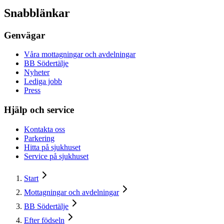
Snabblänkar
Genvägar
Våra mottagningar och avdelningar
BB Södertälje
Nyheter
Lediga jobb
Press
Hjälp och service
Kontakta oss
Parkering
Hitta på sjukhuset
Service på sjukhuset
Start
Mottagningar och avdelningar
BB Södertälje
Efter födseln