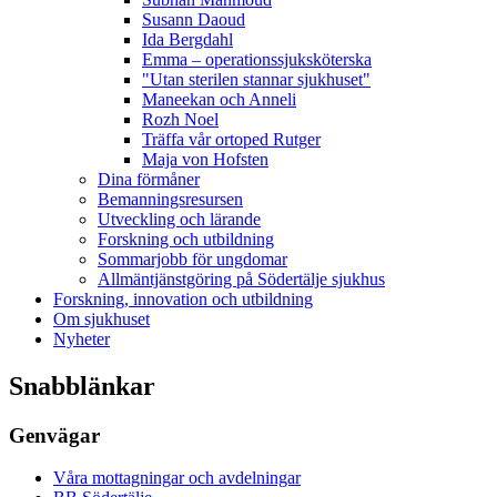
Susann Daoud
Ida Bergdahl
Emma – operationssjuksköterska
"Utan sterilen stannar sjukhuset"
Maneekan och Anneli
Rozh Noel
Träffa vår ortoped Rutger
Maja von Hofsten
Dina förmåner
Bemanningsresursen
Utveckling och lärande
Forskning och utbildning
Sommarjobb för ungdomar
Allmäntjänstgöring på Södertälje sjukhus
Forskning, innovation och utbildning
Om sjukhuset
Nyheter
Snabblänkar
Genvägar
Våra mottagningar och avdelningar