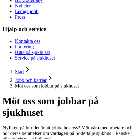
BB Södertälje
Nyheter
Lediga jobb
Press
Hjälp och service
Kontakta oss
Parkering
Hitta på sjukhuset
Service på sjukhuset
Start
Jobb och karriär
Möt oss som jobbar på sjukhuset
Möt oss som jobbar på
sjukhuset
Nyfiken på hur det är att jobba hos oss? Möt våra medarbetare och
hör deras berättelser om vardagen på Södertälje sjukhus – kanske
blir du vår nästa kollega!