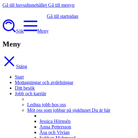
Gå till huvudinnehållet
Gå till menyn
Gå till startsidan
Sök
Meny
Meny
Stäng
Start
Mottagningar och avdelningar
Ditt besök
Jobb och karriär
Lediga jobb hos oss
Möt oss som jobbar på sjukhuset
Du är här
Jessica Hörnsén
Anna Pettersson
Åsa och Vivian
Subhan Mahmoud