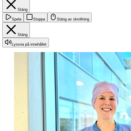
Stäng
Spela
Stoppa
Stäng av skrollning
Stäng
Lyssna på innehållet