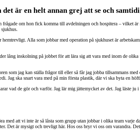
det är en helt annan grej att se och samtidi
ch frågade om hon fick komma till avdelningen och hospitera – vilket är 
e sjukhus.
ar hemtrevligt. Alla som jobbar med operation på sjukhuset är arbetskamra
lång inskolning på jobbet för att lära sig att vara med inom de olika t
ren som jag kan ställa frågor till eller så får jag jobba tillsammans med
di. Jag ska snart vara med på min första plastik, där vi ska byta en höf
rar vad de gör och varför. Jag lär mig jättemycket av det. Jag läste ju 
öra med att vi inte är så låsta som grupp utan jobbar i olika team varje 
ter. Det är mysigt och trevligt här. Hos oss bryr vi oss om varandra. D