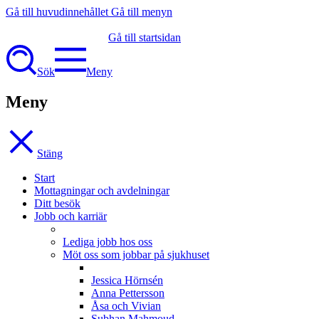
Gå till huvudinnehållet
Gå till menyn
Gå till startsidan
Sök
Meny
Meny
Stäng
Start
Mottagningar och avdelningar
Ditt besök
Jobb och karriär
Lediga jobb hos oss
Möt oss som jobbar på sjukhuset
Jessica Hörnsén
Anna Pettersson
Åsa och Vivian
Subhan Mahmoud