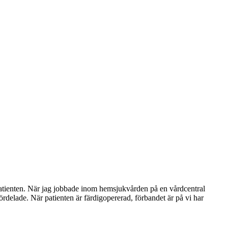
ör patienten. När jag jobbade inom hemsjukvården på en vårdcentral
fördelade. När patienten är färdigopererad, förbandet är på vi har