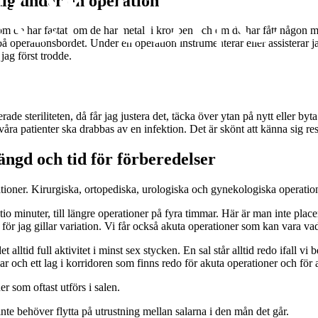
tig under en operation
, om de har fastat, om de har metall i kroppen och om de har fått någon m
på operationsbordet. Under en operation instrumenterar eller assisterar j
ag först trodde.
rade steriliteten, då får jag justera det, täcka över ytan på nytt eller by
av våra patienter ska drabbas av en infektion. Det är skönt att känna sig re
ängd och tid för förberedelser
ationer. Kirurgiska, ortopediska, urologiska och gynekologiska operati
tio minuter, till längre operationer på fyra timmar. Här är man inte plac
för jag gillar variation. Vi får också akuta operationer som kan vara va
alltid full aktivitet i minst sex stycken. En sal står alltid redo ifall vi 
lar och ett lag i korridoren som finns redo för akuta operationer och för 
r som oftast utförs i salen.
 inte behöver flytta på utrustning mellan salarna i den mån det går.