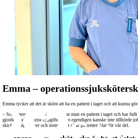
Emma – operationssjuksköters
Emma tycker att det är skönt att ha en patient i taget och att kunna göra
– Som operationssjuksköterska har man en patient i taget och har fullt 
gjorde vi alltid extra uppgifter, som egentligen kanske inte tillhörde 
skickat iväg prover och instrument så är patienten klar för vår del.