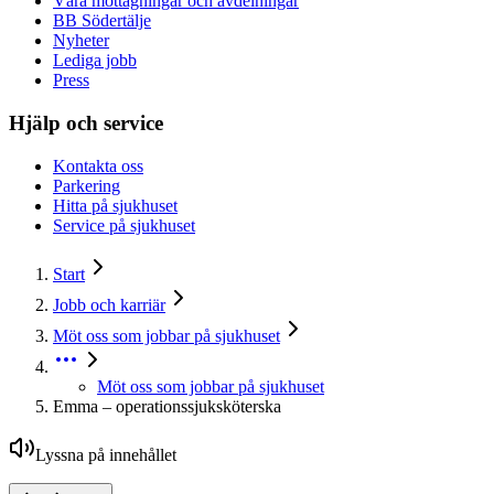
Våra mottagningar och avdelningar
BB Södertälje
Nyheter
Lediga jobb
Press
Hjälp och service
Kontakta oss
Parkering
Hitta på sjukhuset
Service på sjukhuset
Start
Jobb och karriär
Möt oss som jobbar på sjukhuset
Möt oss som jobbar på sjukhuset
Emma – operationssjuksköterska
Lyssna på innehållet