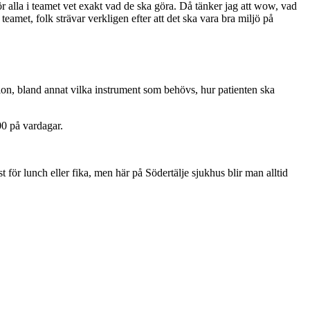
ör alla i teamet vet exakt vad de ska göra. Då tänker jag att wow, vad
eamet, folk strävar verkligen efter att det ska vara bra miljö på
tion, bland annat vilka instrument som behövs, hur patienten ska
.00 på vardagar.
.
t för lunch eller fika, men här på Södertälje sjukhus blir man alltid