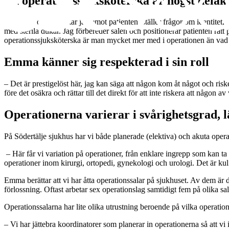
En operationssjuksköterska är högst delak
– Före en operation tar jag emot patienten, ställer frågor om identitet
med sterila dukar. Jag förbereder salen och positionerar patienten rätt 
operationssjuksköterska är man mycket mer med i operationen än vad j
Emma känner sig respekterad i sin roll
– Det är prestigelöst här, jag kan säga att någon kom åt något och riske
före det osäkra och rättar till det direkt för att inte riskera att någon 
Operationerna varierar i svårighetsgrad, l
På Södertälje sjukhus har vi både planerade (elektiva) och akuta oper
– Här får vi variation på operationer, från enklare ingrepp som kan ta 
operationer inom kirurgi, ortopedi, gynekologi och urologi. Det är kul 
Emma berättar att vi har åtta operationssalar på sjukhuset. Av dem är det 
förlossning. Oftast arbetar sex operationslag samtidigt fem på olika sa
Operationssalarna har lite olika utrustning beroende på vilka operatione
– Vi har jättebra koordinatorer som planerar in operationerna så att vi