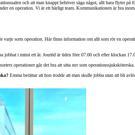
rationssalen och att man knappt behöver säga något, allt bara flyter på f
under en operation. Vi är ett härligt team. Kommunikationen är bra inom t
ör varje sorts operation. Här finns information om allt som rör en opera
 jobbat i minst ett år. Jourtid är tiden före 07.00 och efter klockan 17
 sorters operationer går det bra att sitta ner som operationssjuksköterska
ska?
Emma berättar att hon trodde att man skulle jobba utan att bli avlös