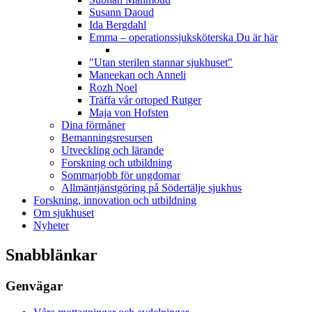
Susann Daoud
Ida Bergdahl
Emma – operationssjuksköterska
Du är här
"Utan sterilen stannar sjukhuset"
Maneekan och Anneli
Rozh Noel
Träffa vår ortoped Rutger
Maja von Hofsten
Dina förmåner
Bemanningsresursen
Utveckling och lärande
Forskning och utbildning
Sommarjobb för ungdomar
Allmäntjänstgöring på Södertälje sjukhus
Forskning, innovation och utbildning
Om sjukhuset
Nyheter
Snabblänkar
Genvägar