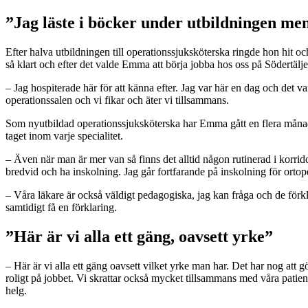
”Jag läste i böcker under utbildningen men 
Efter halva utbildningen till operationssjuksköterska ringde hon hit o
så klart och efter det valde Emma att börja jobba hos oss på Södertälj
– Jag hospiterade här för att känna efter. Jag var här en dag och det v
operationssalen och vi fikar och äter vi tillsammans.
Som nyutbildad operationssjuksköterska har Emma gått en flera månader 
taget inom varje specialitet.
– Även när man är mer van så finns det alltid någon rutinerad i korrido
bredvid och ha inskolning. Jag går fortfarande på inskolning för ortope
– Våra läkare är också väldigt pedagogiska, jag kan fråga och de förkla
samtidigt få en förklaring.
”Här är vi alla ett gäng, oavsett yrke”
– Här är vi alla ett gäng oavsett vilket yrke man har. Det har nog att g
roligt på jobbet. Vi skrattar också mycket tillsammans med våra patien
helg.