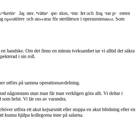
arkering. Jag steriltvättar operationsområdet och draperar patienten
ag operatören och ansvarar för steriliteten i operationssalen. Som
ta en handske. Om det finns en minsta tveksamhet tar vi alltid det säkra
spekterad i sin roll.
oner utförs på samma operationsavdelning.
erad någonstans utan man får man verkligen göra allt. Vi deltar i
d som helst. Vi lär oss av varandra.
behöver utföra ett akut kejsarsnitt eller stoppa en akut blödning efter en
att kunna hjälpa kollegorna inne på salarna.