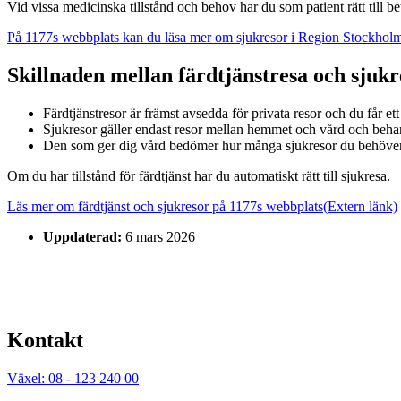
Vid vissa medicinska tillstånd och behov har du som patient rätt till bet
På 1177s webbplats kan du läsa mer om sjukresor i Region Stockhol
Skillnaden mellan färdtjänstresa och sjuk
Färdtjänstresor är främst avsedda för privata resor och du får ett
Sjukresor gäller endast resor mellan hemmet och vård och beha
Den som ger dig vård bedömer hur många sjukresor du behöver
Om du har tillstånd för färdtjänst har du automatiskt rätt till sjukresa.
Läs mer om färdtjänst och sjukresor på 1177s webbplats
(Extern länk)
Uppdaterad:
6 mars 2026
Kontakt
Växel: 08 - 123 240 00