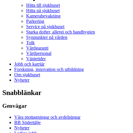
Hitta till sjukhuset
Hitta på sjukhuset
Kamerabevakning
Parkering
Service på sjukhuset
Starka dofter, allergi och handhygien
Synpunkter på vården
Tolk
Vårdgaranti
Vårdpersonal
Väntetider
Jobb och karriär
Forskning, innovation och utbildning
Om sjukhuset
Nyheter
Snabblänkar
Genvägar
Våra mottagningar och avdelningar
BB Södertälje
Nyheter