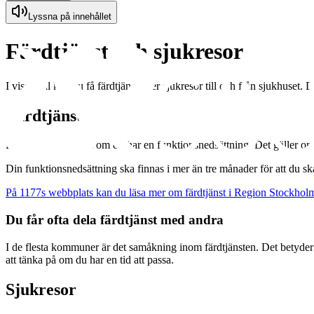
Lyssna på innehållet
Färdtjänst och sjukresor
I vissa fall kan du få färdtjänst eller sjukresor till och från sjukhu
Färdtjänst
Du kan få färdtjänst om du har en funktionsnedsättning. Det gäller om du
Din funktionsnedsättning ska finnas i mer än tre månader för att du
På 1177s webbplats kan du läsa mer om färdtjänst i Region Stockhol
Du får ofta dela färdtjänst med andra
I de flesta kommuner är det samåkning inom färdtjänsten. Det betyder 
att tänka på om du har en tid att passa.
Sjukresor