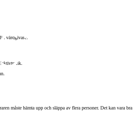
din vårdgivare.
lektivtrafik.
un.
öraren måste hämta upp och släppa av flera personer. Det kan vara bra