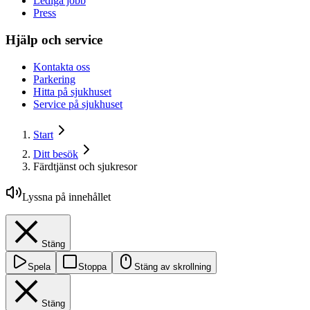
Lediga jobb
Press
Hjälp och service
Kontakta oss
Parkering
Hitta på sjukhuset
Service på sjukhuset
Start
Ditt besök
Färdtjänst och sjukresor
Lyssna på innehållet
Stäng
Spela
Stoppa
Stäng av skrollning
Stäng