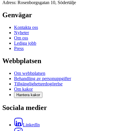
Adress: Rosenborgsgatan 10, Södertälje
Genvägar
Kontakta oss
Nyheter
Om oss
Lediga jobb
Press
Webbplatsen
Om webbplatsen
Behandling av personuppgifter
Tillgänglighetsredogörelse
Om kakor
Hantera kakor
Sociala medier
LinkedIn