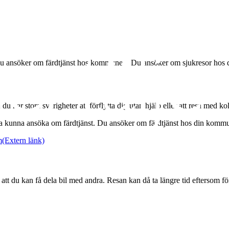
set. Du ansöker om färdtjänst hos kommunen. Du ansöker om sjukresor hos 
 har stora svårigheter att förflytta dig utan hjälp eller att resa med kol
 ska kunna ansöka om färdtjänst. Du ansöker om färdtjänst hos din komm
m
(Extern länk)
att du kan få dela bil med andra. Resan kan då ta längre tid eftersom f