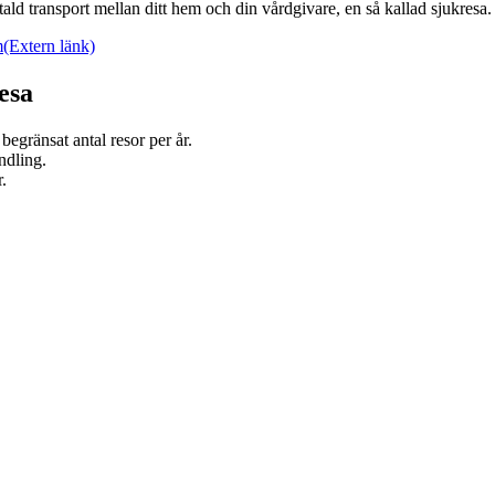
ald transport mellan ditt hem och din vårdgivare, en så kallad sjukresa. D
m
(Extern länk)
resa
 begränsat antal resor per år.
ndling.
.