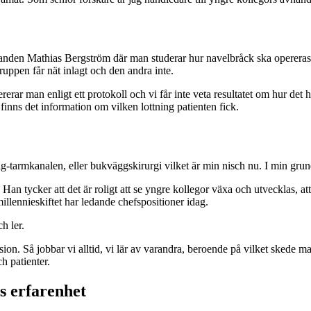
nden Mathias Bergström där man studerar hur navelbråck ska opereras på bä
ruppen får nät inlagt och den andra inte.
 man enligt ett protokoll och vi får inte veta resultatet om hur det har
 finns det information om vilken lottning patienten fick.
g-tarmkanalen, eller bukväggskirurgi vilket är min nisch nu. I min grun
 Han tycker att det är roligt att se yngre kollegor växa och utvecklas, att 
illennieskiftet har ledande chefspositioner idag.
h ler.
sion. Så jobbar vi alltid, vi lär av varandra, beroende på vilket skede 
h patienter.
s erfarenhet