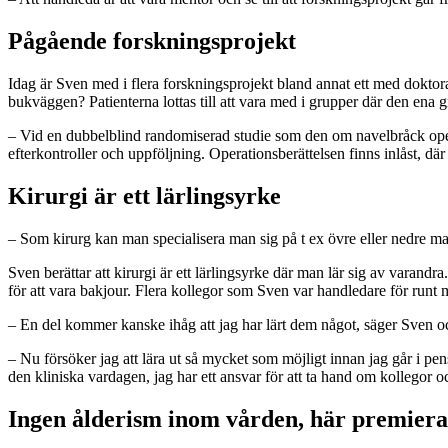
Pågående forskningsprojekt
Idag är Sven med i flera forskningsprojekt bland annat ett med doktora
bukväggen? Patienterna lottas till att vara med i grupper där den ena g
– Vid en dubbelblind randomiserad studie som den om navelbråck opererar
efterkontroller och uppföljning. Operationsberättelsen finns inlåst, där
Kirurgi är ett lärlingsyrke
– Som kir
urg kan man specialisera man sig på t ex övre eller nedre ma
Sven berättar att kirurgi är ett lärlingsyrke där man lär sig av varandra.
för att vara bakjour. Flera kollegor som Sven var handledare för runt m
– En del kommer kanske ihåg att jag har lärt dem något, säger Sven oc
– Nu försöker jag att lära ut så mycket som möjligt innan jag går i pen
den kliniska vardagen, jag har ett ansvar för att ta hand om kollegor oc
Ingen ålderism inom vården, här premiera