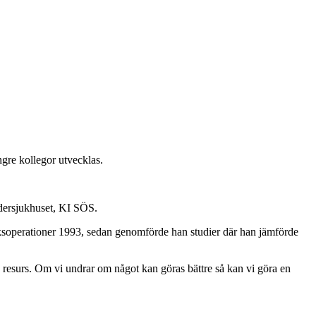
ngre kollegor utvecklas.
ödersjukhuset, KI SÖS.
råcksoperationer 1993, sedan genomförde han studier där han jämförde
isk resurs. Om vi undrar om något kan göras bättre så kan vi göra en