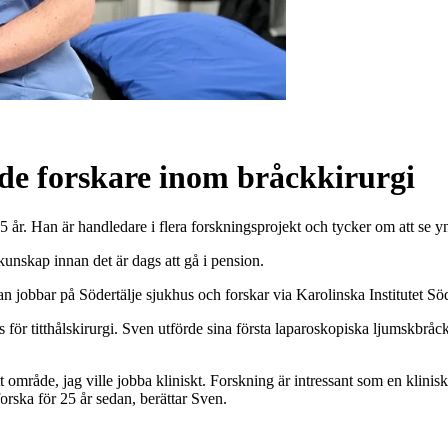
de forskare inom bråckkirurgi
 år. Han är handledare i flera forskningsprojekt och tycker om att se y
tkunskap innan det är dags att gå i pension.
an jobbar på Södertälje sjukhus och forskar via Karolinska Institutet S
as för titthålskirurgi. Sven utförde sina första laparoskopiska ljumskb
itt område, jag ville jobba kliniskt. Forskning är intressant som en klin
rska för 25 år sedan, berättar Sven.