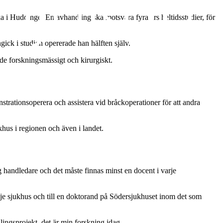
 i Huddinge. En avhandling ska motsvara fyra års heltidsstudier, för
ick i studien opererade han hälften själv.
åde forskningsmässigt och kirurgiskt.
strationsoperera och assistera vid bråckoperationer för att andra
khus i regionen och även i landet.
ig handledare och det måste finnas minst en docent i varje
e sjukhus och till en doktorand på Södersjukhuset inom det som
dlingsprojekt, det är min forskning idag.