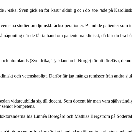
 forska. Sven gick en forskarutbildning och doktorerade på Karolinska
ven sina studier om ljumskbråcksoperationer. Bland de patienter som ing
 på någonting där de får ta hand om patienterna kliniskt, då blir du bra b
e och utomlands (Sydafrika, Tyskland och Norge) för att föreläsa, demon
kliniskt och vetenskapligt. Därför får jag många remisser från andra sju
h sedan vidareutbilda sig till docent. Som docent får man vara självständ
r senior kompetens.
doktoranderna Ida-Linnéa Böregård och Mathias Bergström på Södertälj
 framåt. Som senior forskare är jag handledare till yngre kollegors avhan