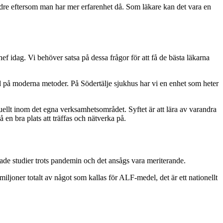
äldre eftersom man har mer erfarenhet då. Som läkare kan det vara en
hef idag. Vi behöver satsa på dessa frågor för att få de bästa läkarna
rad på moderna metoder. På Södertälje sjukhus har vi en enhet som heter
tuellt inom det egna verksamhetsområdet. Syftet är att lära av varandra
n bra plats att träffas och nätverka på.
ade studier trots pandemin och det ansågs vara meriterande.
iljoner totalt av något som kallas för ALF-medel, det är ett nationellt