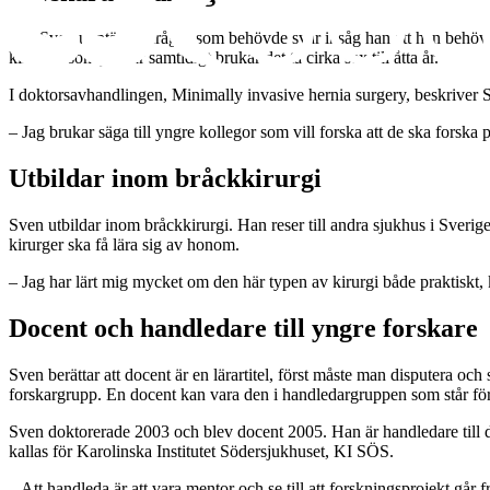
När Sven upptäckte frågor som behövde svar insåg han att han behövde
kirurger som jobbar samtidigt brukar det ta cirka sex till åtta år.
I doktorsavhandlingen, Minimally invasive hernia surgery, beskriver S
– Jag brukar säga till yngre kollegor som vill forska att de ska forska
Utbildar inom bråckkirurgi
Sven utbildar inom bråckkirurgi. Han reser till andra sjukhus i Sverig
kirurger ska få lära sig av honom.
– Jag har lärt mig mycket om den här typen av kirurgi både praktiskt, 
Docent och handledare till yngre forskare
Sven berättar att docent är en lärartitel, först måste man disputera oc
forskargrupp. En docent kan vara den i handledargruppen som står fö
Sven doktorerade 2003 och blev docent 2005. Han är handledare till 
kallas för Karolinska Institutet Södersjukhuset, KI SÖS.
– Att handleda är att vara mentor och se till att forskningsprojekt går