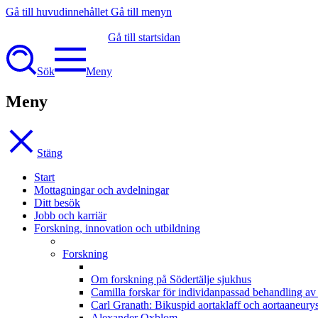
Gå till huvudinnehållet
Gå till menyn
Gå till startsidan
Sök
Meny
Meny
Stäng
Start
Mottagningar och avdelningar
Ditt besök
Jobb och karriär
Forskning, innovation och utbildning
Forskning
Om forskning på Södertälje sjukhus
Camilla forskar för individanpassad behandling av 
Carl Granath: Bikuspid aortaklaff och aortaaneurys
Alexander Oxblom