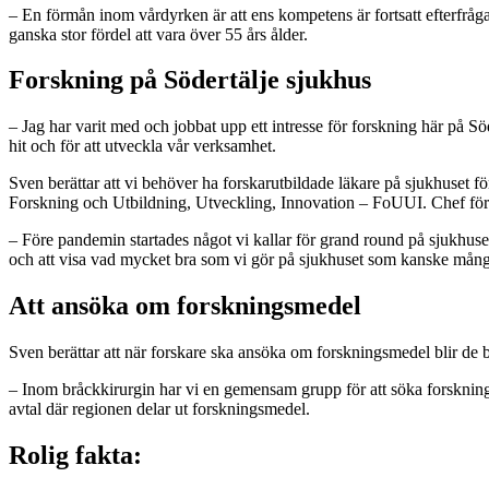
– En förmån inom vårdyrken är att ens kompetens är fortsatt efterfråg
ganska stor fördel att vara över 55 års ålder.
Forskning på Södertälje sjukhus
– Jag har varit med och jobbat upp ett intresse för forskning här på Söd
hit och för att utveckla vår verksamhet.
Sven berättar att vi behöver ha forskarutbildade läkare på sjukhuset f
Forskning och Utbildning, Utveckling, Innovation – FoUUI. Chef för
– Före pandemin startades något vi kallar för grand round på sjukhuset,
och att visa vad mycket bra som vi gör på sjukhuset som kanske många 
Att ansöka om forskningsmedel
Sven berättar att när forskare ska ansöka om forskningsmedel blir de 
– Inom bråckkirurgin har vi en gemensam grupp för att söka forskningsm
avtal där regionen delar ut forskningsmedel.
Rolig fakta: