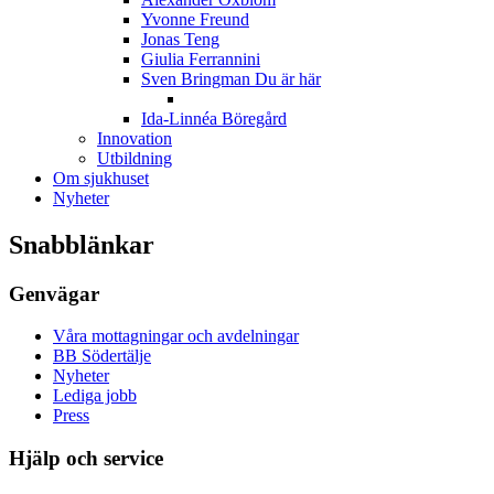
Yvonne Freund
Jonas Teng
Giulia Ferrannini
Sven Bringman
Du är här
Ida-Linnéa Böregård
Innovation
Utbildning
Om sjukhuset
Nyheter
Snabblänkar
Genvägar
Våra mottagningar och avdelningar
BB Södertälje
Nyheter
Lediga jobb
Press
Hjälp och service