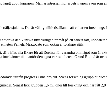
ad långt upp i karriären. Man är intressant för arbetsgivaren även som 
ertälje sjukhus. Det är väldigt tillfredställande att vi har en forskningsc
ör att driva den kliniska utvecklingen framåt på ett säkert sätt, uppdate
 enheten Pamela Mazzocato som också är forskare själv.
 då träffas alla läkare för att föreläsa för varandra om något som är ak
inte känner till utanför den egna verksamheten. Grand Round är också e
bedömda utifrån progress i sina projekt. Svens forskningsgrupp publicer
edel. Senast fick gruppen 1,6 miljoner till forskning och har fått 2,8 m