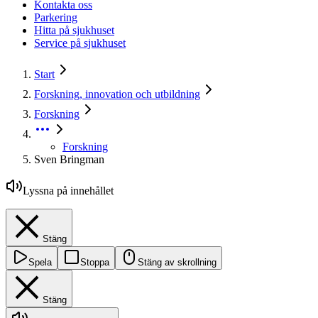
Kontakta oss
Parkering
Hitta på sjukhuset
Service på sjukhuset
Start
Forskning, innovation och utbildning
Forskning
Forskning
Sven Bringman
Lyssna på innehållet
Stäng
Spela
Stoppa
Stäng av skrollning
Stäng