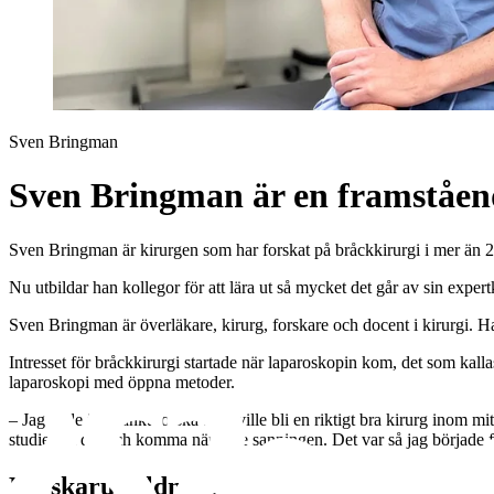
Sven Bringman
Sven Bringman är en framståen
Sven Bringman är kirurgen som har forskat på bråckkirurgi i mer än 25
Nu utbildar han kollegor för att lära ut så mycket det går av sin exper
Sven Bringman är överläkare, kirurg, forskare och docent i kirurgi. H
Intresset för bråckkirurgi startade när laparoskopin kom, det som kall
laparoskopi med öppna metoder.
– Jag hade inte tänkt forska utan ville bli en riktigt bra kirurg inom m
studie om det och komma närmare sanningen. Det var så jag började fo
Forskarutbildning