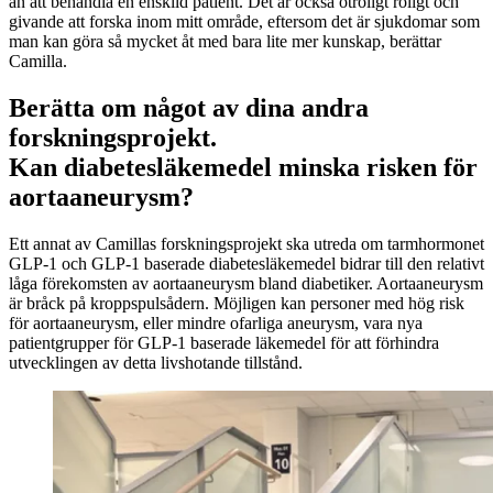
än att behandla en enskild patient. Det är också otroligt roligt och
givande att forska inom mitt område, eftersom det är sjukdomar som
man kan göra så mycket åt med bara lite mer kunskap, berättar
Camilla.
Berätta om något av dina andra
forskningsprojekt.
Kan diabetesläkemedel minska risken för
aortaaneurysm?
Ett annat av Camillas forskningsprojekt ska utreda om tarmhormonet
GLP-1 och GLP-1 baserade diabetesläkemedel bidrar till den relativt
låga förekomsten av aortaaneurysm bland diabetiker. Aortaaneurysm
är bråck på kroppspulsådern. Möjligen kan personer med hög risk
för aortaaneurysm, eller mindre ofarliga aneurysm, vara nya
patientgrupper för GLP-1 baserade läkemedel för att förhindra
utvecklingen av detta livshotande tillstånd.