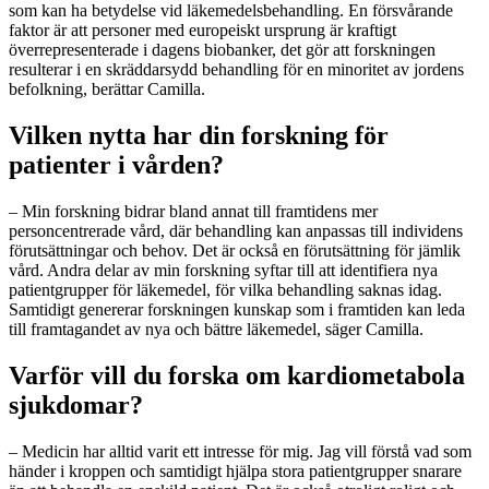
som kan ha betydelse vid läkemedelsbehandling. En försvårande
faktor är att personer med europeiskt ursprung är kraftigt
överrepresenterade i dagens biobanker, det gör att forskningen
resulterar i en skräddarsydd behandling för en minoritet av jordens
befolkning, berättar Camilla.
Vilken nytta har din forskning för
patienter i vården?
– Min forskning bidrar bland annat till framtidens mer
personcentrerade vård, där behandling kan anpassas till individens
förutsättningar och behov. Det är också en förutsättning för jämlik
vård. Andra delar av min forskning syftar till att identifiera nya
patientgrupper för läkemedel, för vilka behandling saknas idag.
Samtidigt genererar forskningen kunskap som i framtiden kan leda
till framtagandet av nya och bättre läkemedel, säger Camilla.
Varför vill du forska om kardiometabola
sjukdomar?
– Medicin har alltid varit ett intresse för mig. Jag vill förstå vad som
händer i kroppen och samtidigt hjälpa stora patientgrupper snarare