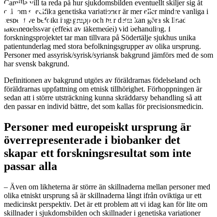
Camilla vill ta reda på hur sjukdomsbilden eventuellt skiljer sig åt
och om specifika genetiska variationer är mer eller mindre vanliga i
respektive befolkningsgrupp och hur detta kan göra skillnad
läkemedelssvar (effekt av läkemedel) vid behandling. I
forskningsprojektet tar man tillvara på Södertälje sjukhus unika
patientunderlag med stora befolkningsgrupper av olika ursprung.
Personer med assyrisk/syrisk/syriansk bakgrund jämförs med de som
har svensk bakgrund.
Definitionen av bakgrund utgörs av föräldrarnas födelseland och
föräldrarnas uppfattning om etnisk tillhörighet. Förhoppningen är
sedan att i större utsträckning kunna skräddarsy behandling så att
den passar en individ bättre, det som kallas för precisionsmedicin.
Personer med europeiskt ursprung är
överrepresenterade i biobanker det
skapar ett forskningsresultat som inte
passar alla
– Även om likheterna är större än skillnaderna mellan personer med
olika etniskt ursprung så är skillnaderna långt ifrån oviktiga ur ett
medicinskt perspektiv. Det är ett problem att vi idag kan för lite om
skillnader i sjukdomsbilden och skillnader i genetiska variationer