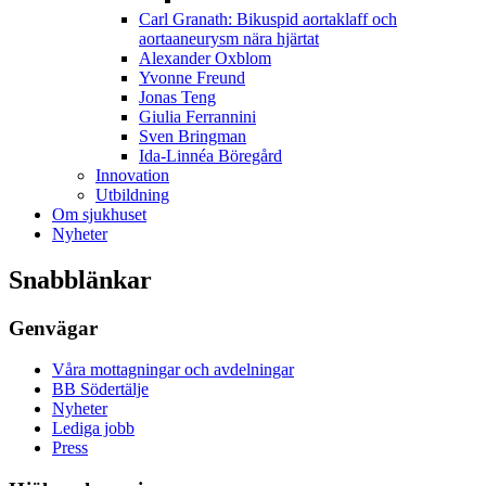
Carl Granath: Bikuspid aortaklaff och
aortaaneurysm nära hjärtat
Alexander Oxblom
Yvonne Freund
Jonas Teng
Giulia Ferrannini
Sven Bringman
Ida-Linnéa Böregård
Innovation
Utbildning
Om sjukhuset
Nyheter
Snabblänkar
Genvägar
Våra mottagningar och avdelningar
BB Södertälje
Nyheter
Lediga jobb
Press