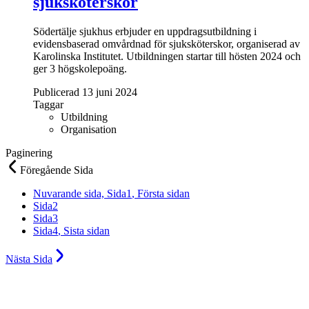
sjuksköterskor
Södertälje sjukhus erbjuder en uppdragsutbildning i
evidensbaserad omvårdnad för sjuksköterskor, organiserad av
Karolinska Institutet. Utbildningen startar till hösten 2024 och
ger 3 högskolepoäng.
Publicerad 13 juni 2024
Taggar
Utbildning
Organisation
Paginering
Föregående
Sida
Nuvarande sida,
Sida
1
, Första sidan
Sida
2
Sida
3
Sida
4
, Sista sidan
Nästa
Sida