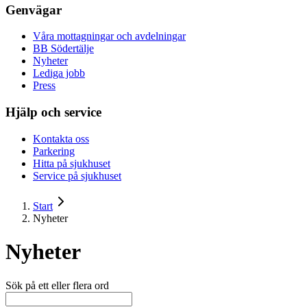
Genvägar
Våra mottagningar och avdelningar
BB Södertälje
Nyheter
Lediga jobb
Press
Hjälp och service
Kontakta oss
Parkering
Hitta på sjukhuset
Service på sjukhuset
Start
Nyheter
Nyheter
Sök på ett eller flera ord