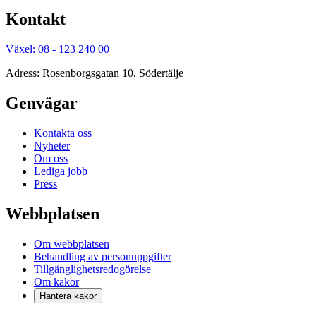
Kontakt
Växel: 08 - 123 240 00
Adress: Rosenborgsgatan 10, Södertälje
Genvägar
Kontakta oss
Nyheter
Om oss
Lediga jobb
Press
Webbplatsen
Om webbplatsen
Behandling av personuppgifter
Tillgänglighetsredogörelse
Om kakor
Hantera kakor