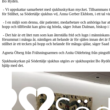
Bo Rydén.
- Vi uppskattar samarbetet med sjukhuskyrkan mycket. Tillsammans tar
för Stillhet, sa Södertälje sjukhus vd, Anna Gerber Ekblom, i ett tal v
- I en miljö som denna, där patienter, medarbetare och anhöriga har att 
hopp och tillförsikt kan göra sig hörda, säger Johan Dalman, biskop 
- Det här är ett litet rum som kan återställa frid och lugn i människan
försummat i många år, nämligen att helande är för själen innan det 
stillhet är ett tecken på hopp och helande för många själar, säger Saa
Agneta Öberg från Frälsningsarmen och Anita Oldebring från pingstf
Sjukhuskyrkan på Södertälje sjukhus utgörs av sjukhuspräst Bo Rydé
hjälp med det.