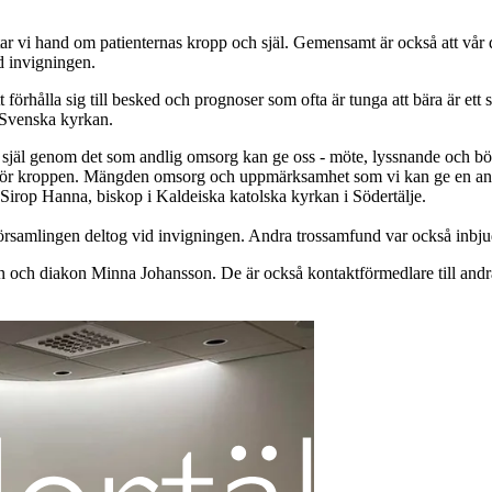
 vi hand om patienternas kropp och själ. Gemensamt är också att vår dör
id invigningen.
förhålla sig till besked och prognoser som ofta är tunga att bära är ett 
i Svenska kyrkan.
s själ genom det som andlig omsorg kan ge oss - möte, lyssnande och bön. 
är för kroppen. Mängden omsorg och uppmärksamhet som vi kan ge en ann
d Sirop Hanna, biskop i Kaldeiska katolska kyrkan i Södertälje.
örsamlingen deltog vid invigningen. Andra trossamfund var också inbju
n och diakon Minna Johansson. De är också kontaktförmedlare till andr