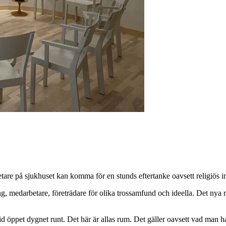
etare på sjukhuset kan komma för en stunds eftertanke oavsett religiös i
g, medarbetare, företrädare för olika trossamfund och ideella. Det ny
ltid öppet dygnet runt. Det här är allas rum. Det gäller oavsett vad man 