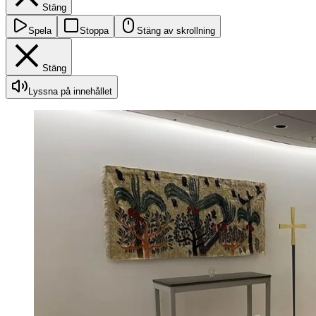
Stäng
Spela
Stoppa
Stäng av skrollning
Stäng
Lyssna på innehållet