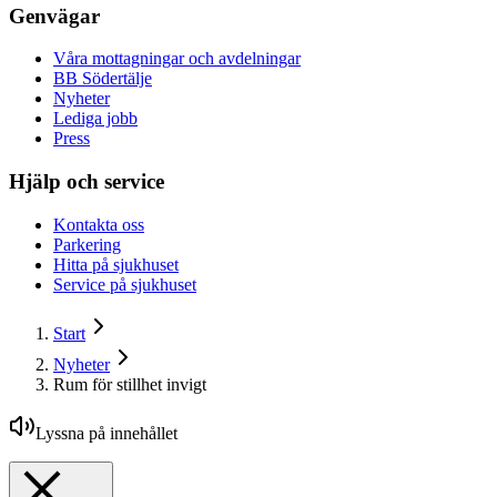
Genvägar
Våra mottagningar och avdelningar
BB Södertälje
Nyheter
Lediga jobb
Press
Hjälp och service
Kontakta oss
Parkering
Hitta på sjukhuset
Service på sjukhuset
Start
Nyheter
Rum för stillhet invigt
Lyssna på innehållet