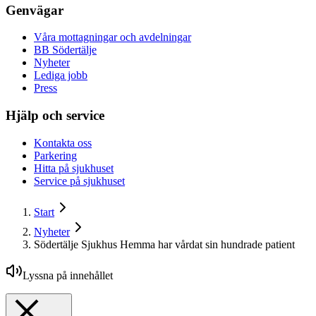
Genvägar
Våra mottagningar och avdelningar
BB Södertälje
Nyheter
Lediga jobb
Press
Hjälp och service
Kontakta oss
Parkering
Hitta på sjukhuset
Service på sjukhuset
Start
Nyheter
Södertälje Sjukhus Hemma har vårdat sin hundrade patient
Lyssna på innehållet