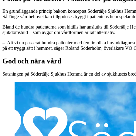
En grundläggande princip bakom konceptet Södertälje Sjukhus Hemma är
Så länge vårdbehovet kan tillgodoses tryggt i patientens hem spelar 
Bland de hundra patienterna som hittills har anslutits till Södertälje H
sjukdomsbild – som avgör om vårdformen är rätt alternativ.
– Att vi nu passerat hundra patienter med femtio olika huvuddiagnoser
på ett tryggt sätt i hemmet, säger Roland Söderholm, överläkare VO 
God och nära vård
Satsningen på Södertälje Sjukhus Hemma är en del av sjukhusets breda