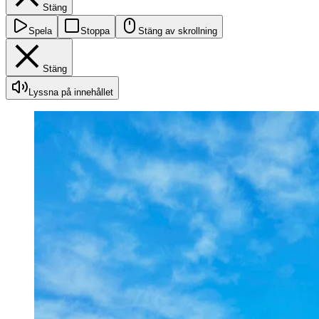
Stäng
Spela
Stoppa
Stäng av skrollning
Stäng
Lyssna på innehållet