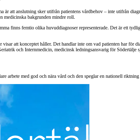
 att anslutning sker utifrån patientens vårdbehov – inte utifrån diagn
den medicinska bakgrunden mindre roll.
emma finns femtio olika huvuddiagnoser representerade. Det är ett tydligt 
 visar att konceptet håller. Det handlar inte om vad patienten har för
Geriatrik och Internmedicin, medicinsk ledningsansvarig för Södertälj
re arbete med god och nära vård och den speglar en nationell riktning 