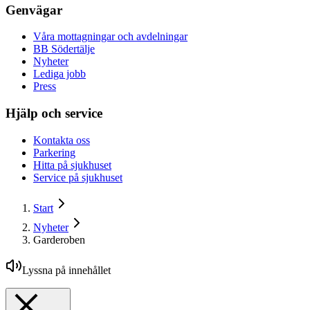
Genvägar
Våra mottagningar och avdelningar
BB Södertälje
Nyheter
Lediga jobb
Press
Hjälp och service
Kontakta oss
Parkering
Hitta på sjukhuset
Service på sjukhuset
Start
Nyheter
Garderoben
Lyssna på innehållet