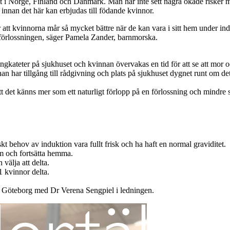
t i Norge, Finland och Danmark. Man har inte sett några ökade risker med 
 innan det här kan erbjudas till födande kvinnor.
er att kvinnorna mår så mycket bättre när de kan vara i sitt hem under i
ta förlossningen, säger Pamela Zander, barnmorska.
ongkateter på sjukhuset och kvinnan övervakas en tid för att se att mor 
an har tillgång till rådgivning och plats på sjukhuset dygnet runt om de
att det känns mer som ett naturligt förlopp på en förlossning och mindre
kt behov av induktion vara fullt frisk och ha haft en normal graviditet.
m och fortsätta hemma.
välja att delta.
91 kvinnor delta.
t Göteborg med Dr Verena Sengpiel i ledningen.