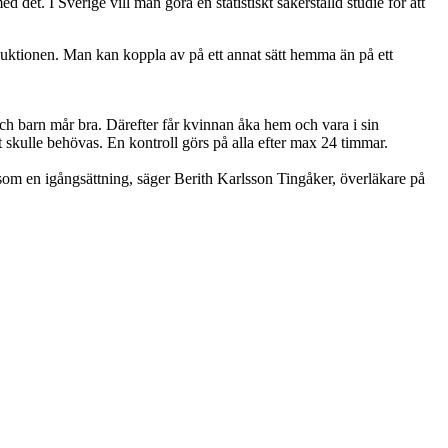
det. I Sverige vill man göra en statistiskt säkerställd studie för att
nduktionen. Man kan koppla av på ett annat sätt hemma än på ett
och barn mår bra. Därefter får kvinnan åka hem och vara i sin
t skulle behövas. En kontroll görs på alla efter max 24 timmar.
 som en igångsättning, säger Berith Karlsson Tingåker, överläkare på