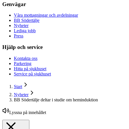
Genvägar
Våra mottagningar och avdelningar
BB Södertälje
Nyheter
Lediga jobb
Press
Hjälp och service
Kontakta oss
Parkering
Hitta på sjukhuset
Service på sjukhuset
Start
Nyheter
BB Södertälje deltar i studie om heminduktion
Lyssna på innehållet