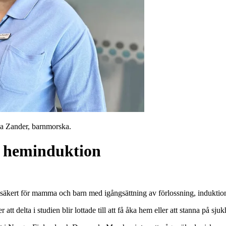
la Zander, barnmorska.
om heminduktion
a säkert för mamma och barn med igångsättning av förlossning, indukti
 delta i studien blir lottade till att få åka hem eller att stanna på sjuk