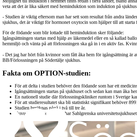
Möjlighet till induktion i hemmet finns redan i flera länder, bland anna
veta att det är lika säkert med heminduktion som induktion på sjukhus
- Studien är viktig eftersom man har sett som resultat från andra länd
sjukhus, det är viktigt för hormonet oxytocin som hjälper till att star
För de födande som blir lottade till heminduktion sker följande:
Igångsättningen startas med hjälp av läkemedel eller en så kallad ball
hemmiljö och vänta på att förlossningen ska gå in i en aktiv fas. Kvinn
- Det jag har hört från kvinnor som fått åka hem för igångsättning är 
BB/Förlossningen på Södertälje sjukhus.
Fakta om OPTION-studien:
För att delta i studien behöver den födande som har ett medicins
Igångsättningen startas på sjukhuset och sedan kan man åka he
En nationell studie där förlossningskliniker runtom i Sverige kan 
För att studieresultatet ska bli statistiskt signifikant behöver 89
Studien beräknas pågå i två till tre år.
Huvudansvar för studien, har Sahlgrenska universitetssjukhuse