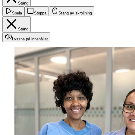
Stäng
Spela
Stoppa
Stäng av skrollning
Stäng
Lyssna på innehållet